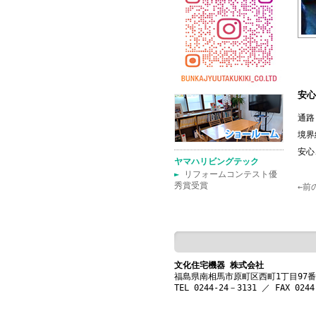
安心
通路
境界
安心
ヤマハリビングテック
►
リフォームコンテスト優
秀賞受賞
←前
文化住宅機器 株式会社
福島県南相馬市原町区西町1丁目97
TEL 0244-24－3131 ／ FAX 0244