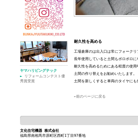
耐久性を高める
工場倉庫のは出入口は常にフォークリ
長年使用していると土間もボロボロに
耐久性を高めるためにある程度の使用
ヤマハリビングテック
土間の作り替えをお勧めいたします。
►
リフォームコンテスト優
秀賞受賞
土間を新しくすると車両のタイヤにも
←前のページに戻る
文化住宅機器 株式会社
福島県南相馬市原町区西町1丁目97番地