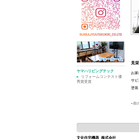
見栄
ヤマハリビングテック
お家
►
リフォームコンテスト優
サビ
秀賞受賞
塗装
←前
文化住宅機器 株式会社