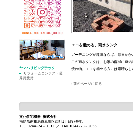
エコを極める。雨水タンク
ガーデニングが趣味ならば、毎日かか
この雨水タンクは、お家の雨樋に連結
ヤマハリビングテック
優れ物。エコを極める方には素晴らし
►
リフォームコンテスト優
秀賞受賞
←前のページに戻る
文化住宅機器 株式会社
福島県南相馬市原町区西町1丁目97番地
TEL 0244-24－3131 ／ FAX 0244-23－2056