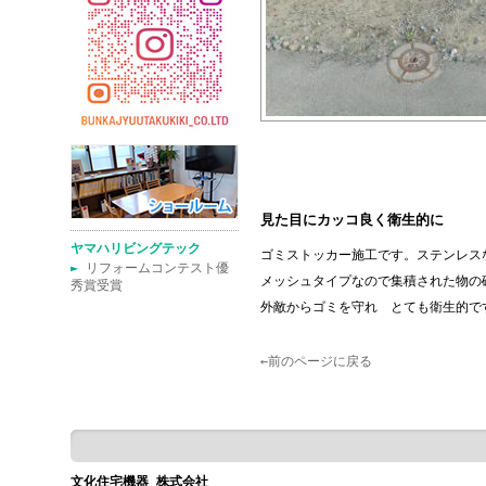
見た目にカッコ良く衛生的に
ヤマハリビングテック
ゴミストッカー施工です。ステンレス
►
リフォームコンテスト優
メッシュタイプなので集積された物の
秀賞受賞
外敵からゴミを守れ とても衛生的で
←前のページに戻る
文化住宅機器 株式会社