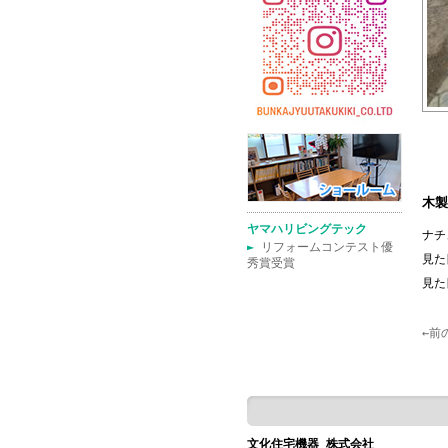
木製
ヤマハリビングテック
ナチ
►
リフォームコンテスト優
見た
秀賞受賞
見た
←前
文化住宅機器 株式会社